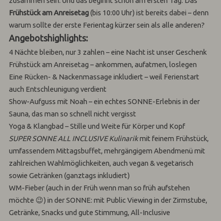
zusammen sein. Und das beginnt schon am ersten Tag: Das
Frühstück am Anreisetag
(bis 10:00 Uhr) ist bereits dabei – denn
warum sollte der erste Ferientag kürzer sein als alle anderen?
Angebotshighlights:
4 Nächte bleiben, nur 3 zahlen – eine Nacht ist unser Geschenk
Frühstück am Anreisetag – ankommen, aufatmen, loslegen
Eine Rücken- & Nackenmassage inkludiert – weil Ferienstart
auch Entschleunigung verdient
Show-Aufguss mit Noah – ein echtes SONNE-Erlebnis in der
Sauna, das man so schnell nicht vergisst
Yoga & Klangbad – Stille und Weite für Körper und Kopf
SUPER SONNE ALL INCLUSIVE Kulinarik
mit feinem Frühstück,
umfassendem Mittagsbuffet, mehrgängigem Abendmenü mit
zahlreichen Wahlmöglichkeiten, auch vegan & vegetarisch
sowie Getränken (ganztags inkludiert)
WM-Fieber (auch in der Früh wenn man so früh aufstehen
möchte 😉) in der SONNE: mit Public Viewing in der Zirmstube,
Getränke, Snacks und gute Stimmung, All-Inclusive