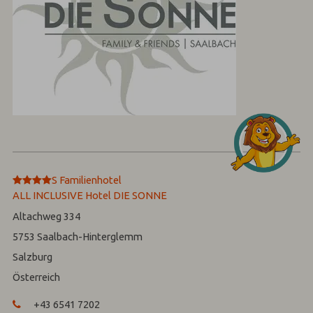
****
S
Familienhotel
ALL INCLUSIVE Hotel DIE SONNE
Altachweg 334
5753
Saalbach-Hinterglemm
Salzburg
Österreich
+43 6541 7202