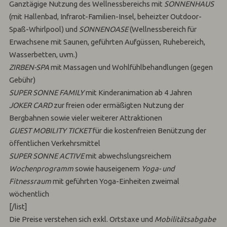
Ganztägige Nutzung des Wellnessbereichs mit
SONNENHAUS
(mit Hallenbad, Infrarot-Familien-Insel, beheizter Outdoor-
Spaß-Whirlpool) und
SONNENOASE
(Wellnessbereich für
Erwachsene mit Saunen, geführten Aufgüssen, Ruhebereich,
Wasserbetten, uvm.)
ZIRBEN-SPA
mit Massagen und Wohlfühlbehandlungen (gegen
Gebühr)
SUPER SONNE FAMILY
mit Kinderanimation ab 4 Jahren
JOKER CARD
zur freien oder ermäßigten Nutzung der
Bergbahnen sowie vieler weiterer Attraktionen
GUEST MOBILITY TICKET
für die kostenfreien Benützung der
öffentlichen Verkehrsmittel
SUPER SONNE ACTIVE
mit abwechslungsreichem
Wochenprogramm
sowie hauseigenem
Yoga- und
Fitnessraum
mit geführten Yoga-Einheiten zweimal
wöchentlich
[/list]
Die Preise verstehen sich exkl. Ortstaxe und
Mobilitätsabgabe