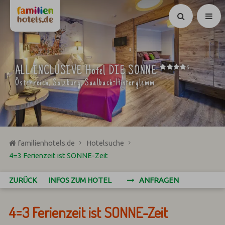
Suchen
****
ALL INCLUSIVE Hotel DIE SONNE
S
Österreich, Salzburg, Saalbach-Hinterglemm
familienhotels.de
Hotelsuche
4=3 Ferienzeit ist SONNE-Zeit
ZURÜCK
INFOS ZUM HOTEL
ANFRAGEN
4=3 Ferienzeit ist SONNE-Zeit