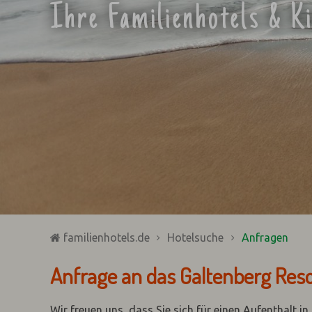
Ihre Familienhotels & K
familienhotels.de
Hotelsuche
Anfragen
Anfrage an das Galtenberg Res
Wir freuen uns, dass Sie sich für einen Aufenthalt i