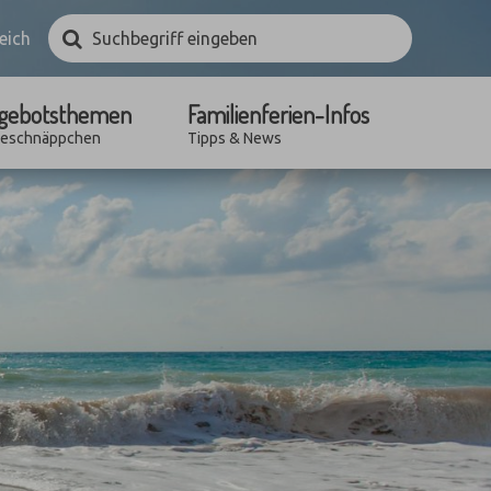
Suchbegriff
Suchen
eich
eingeben
gebotsthemen
Familienferien-Infos
seschnäppchen
Tipps & News