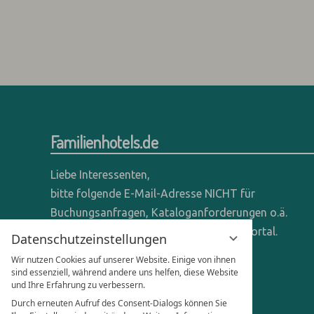
Familienhotels.de
Liebe Interessenten,
bitte folgende E-Mail-Adresse NICHT für
Buchungsanfragen, Kataloganforderungen o.ä.
verwenden - wir sind ein reines Online-Portal.
Datenschutzeinstellungen
Wir nutzen Cookies auf unserer Website. Einige von ihnen
Anfragen dieser Art bitte direkt an die
sind essenziell, während andere uns helfen, diese Website
entsprechenden Hotels senden.
und Ihre Erfahrung zu verbessern.
Durch erneuten Aufruf des Consent-Dialogs können Sie
Anfragen für Hoteliers & Agenturen: