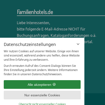
Familienhotels.de
Liebe Interessenten,
bitte folgende E-Mail-Adresse NICHT für
Buchungsanfragen, Kataloganforderungen o.ä.
verwenden - wir sind ein reines Online-Portal.
Datenschutzeinstellungen
Wir nutzen Cookies auf unserer Website. Einige von ihnen
Anfragen dieser Art bitte direkt an die
sind essenziell, während andere uns helfen, diese Website
entsprechenden Hotels senden.
und Ihre Erfahrung zu verbessern.
Durch erneuten Aufruf des Consent-Dialogs können Sie
Anfragen für Hoteliers & Agenturen:
Ihre Einstellung jederzeit ändern. Weitere Informationen
finden Sie in unseren Datenschutzhinweisen.
office@familienhotels.de
Alle akzeptieren
Nur essenzielle Cookies
Übersicht nicht essenzieller Cookies