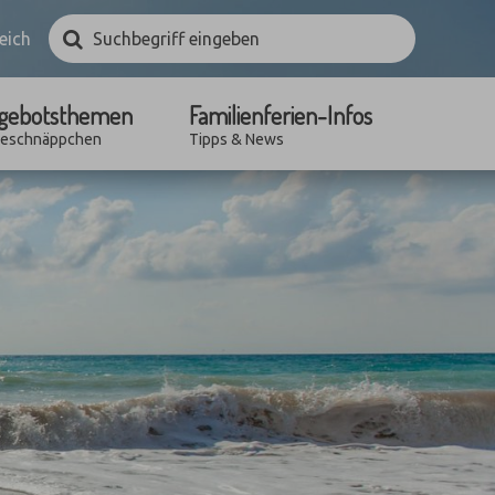
Suchbegriff
Suchen
eich
eingeben
gebotsthemen
Familienferien-Infos
seschnäppchen
Tipps & News