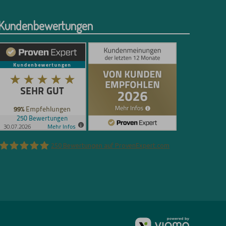
Kundenbewertungen
250
Bewertungen auf ProvenExpert.com
Florian Böttger
vioma