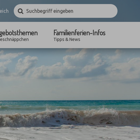
Suchbegriff
Suchen
eich
eingeben
gebotsthemen
Familienferien-Infos
seschnäppchen
Tipps & News