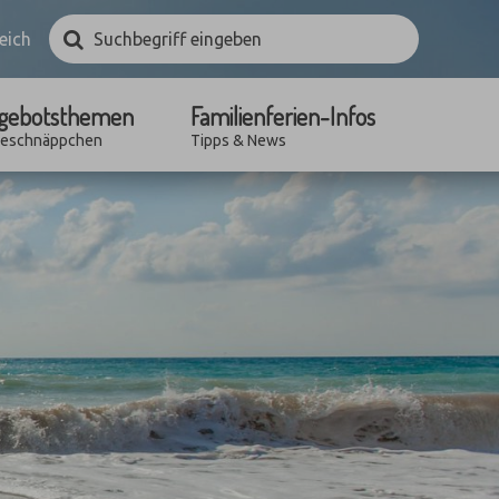
Suchbegriff
Suchen
eich
eingeben
gebotsthemen
Familienferien-Infos
seschnäppchen
Tipps & News