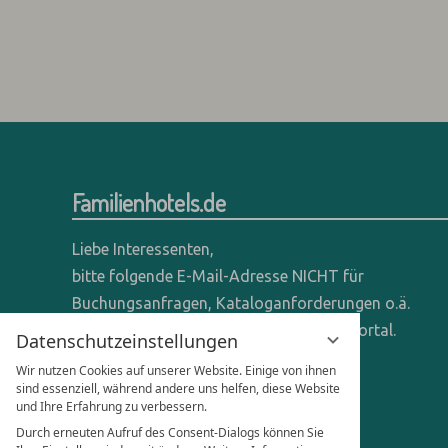
Familienhotels.de
Liebe Interessenten,
bitte folgende E-Mail-Adresse NICHT für
Buchungsanfragen, Kataloganforderungen o.ä.
verwenden - wir sind ein reines Online-Portal.
Datenschutzeinstellungen
Wir nutzen Cookies auf unserer Website. Einige von ihnen
Anfragen dieser Art bitte direkt an die
sind essenziell, während andere uns helfen, diese Website
entsprechenden Hotels senden.
und Ihre Erfahrung zu verbessern.
Durch erneuten Aufruf des Consent-Dialogs können Sie
Anfragen für Hoteliers & Agenturen: