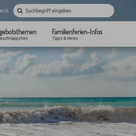
Suchbegriff
Suchen
eich
eingeben
gebotsthemen
Familienferien-Infos
seschnäppchen
Tipps & News