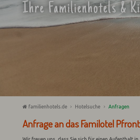
Ihre Familienhotels & K
familienhotels.de
Hotelsuche
Anfragen
Anfrage an das Familotel Pfron
Wir freuen uns, dass Sie sich für einen Aufenthalt i