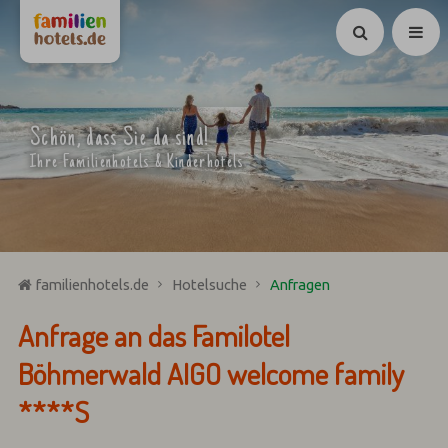
Suchen
Schön, dass Sie da sind!
Ihre Familienhotels & Kinderhotels
familienhotels.de
Hotelsuche
Anfragen
Anfrage an das Familotel
Böhmerwald AIGO welcome family
****S