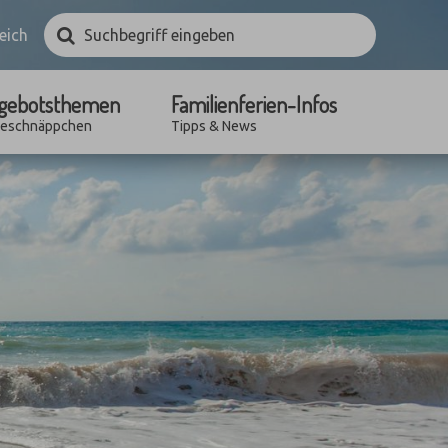
Suchbegriff
Suchen
eich
eingeben
gebotsthemen
Familienferien-Infos
seschnäppchen
Tipps & News