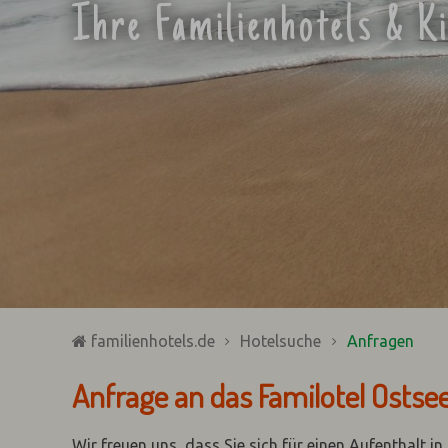
Ihre Familienhotels & K
familienhotels.de
Hotelsuche
Anfragen
Anfrage an das Familotel Ostse
Wir freuen uns, dass Sie sich für einen Aufenthalt i