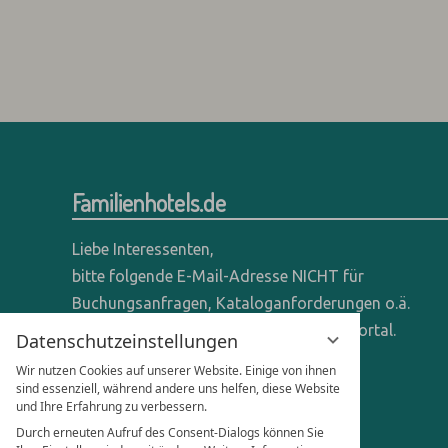
Familienhotels.de
Liebe Interessenten,
bitte folgende E-Mail-Adresse NICHT für
Buchungsanfragen, Kataloganforderungen o.ä.
verwenden - wir sind ein reines Online-Portal.
Datenschutzeinstellungen
Wir nutzen Cookies auf unserer Website. Einige von ihnen
Anfragen dieser Art bitte direkt an die
sind essenziell, während andere uns helfen, diese Website
entsprechenden Hotels senden.
und Ihre Erfahrung zu verbessern.
Durch erneuten Aufruf des Consent-Dialogs können Sie
Anfragen für Hoteliers & Agenturen: