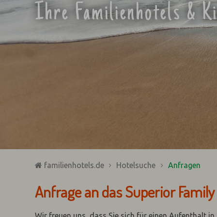
Ihre Familienhotels & K
familienhotels.de
Hotelsuche
Anfragen
Anfrage an das Superior Family H
Wir freuen uns, dass Sie sich für einen Aufenthalt i