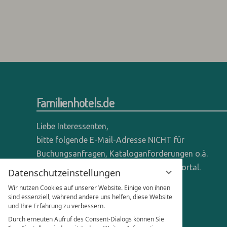
Familienhotels.de
Liebe Interessenten,
bitte folgende E-Mail-Adresse NICHT für
Buchungsanfragen, Kataloganforderungen o.ä.
verwenden - wir sind ein reines Online-Portal.
Datenschutzeinstellungen
Wir nutzen Cookies auf unserer Website. Einige von ihnen
Anfragen dieser Art bitte direkt an die
sind essenziell, während andere uns helfen, diese Website
entsprechenden Hotels senden.
und Ihre Erfahrung zu verbessern.
Durch erneuten Aufruf des Consent-Dialogs können Sie
Anfragen für Hoteliers & Agenturen: