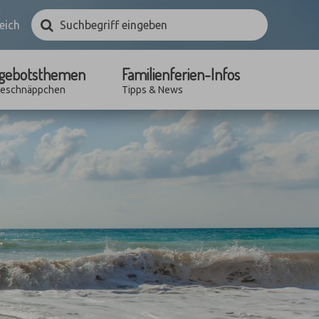
Suchbegriff
Suchen
eich
eingeben
gebotsthemen
Familienferien-Infos
seschnäppchen
Tipps & News