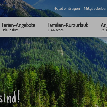
Hotel eintragen
Mitgliederber
Ferien-Angebote
Familien-Kurzurlaub
An
Urlaubshits
2-4 Nächte
Rei
sind!