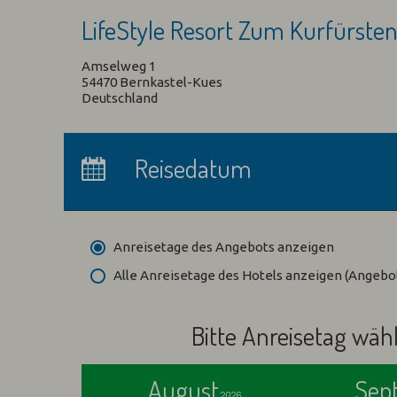
LifeStyle Resort Zum Kurfürste
Amselweg 1
54470 Bernkastel-Kues
Deutschland
Anreise:
keine Auswahl
Reisedatum
Übernachtungen:
0
Anreisetage des Angebots anzeigen
Alle Anreisetage des Hotels anzeigen (Angeb
Bitte Anreisetag wäh
August
Sep
2026