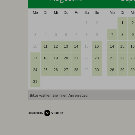
Mo
Di
Mi
Do
Fr
Sa
So
Mo
Di
Mi
1
2
1
2
3
4
5
6
7
8
9
7
8
9
10
11
12
13
14
15
16
14
15
16
17
18
19
20
21
22
23
21
22
23
24
25
26
27
28
29
30
28
29
30
31
Bitte wählen Sie Ihren Anreisetag.