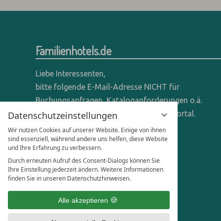
Familienhotels.de
Liebe Interessenten,
bitte folgende E-Mail-Adresse NICHT für
Buchungsanfragen, Kataloganforderungen o.ä.
verwenden - wir sind ein reines Online-Portal.
Datenschutzeinstellungen
Wir nutzen Cookies auf unserer Website. Einige von ihnen
Anfragen dieser Art bitte direkt an die
sind essenziell, während andere uns helfen, diese Website
und Ihre Erfahrung zu verbessern.
entsprechenden Hotels senden.
Durch erneuten Aufruf des Consent-Dialogs können Sie
Anfragen für Hoteliers & Agenturen:
Ihre Einstellung jederzeit ändern. Weitere Informationen
finden Sie in unseren Datenschutzhinweisen.
office@familienhotels.de
Alle akzeptieren