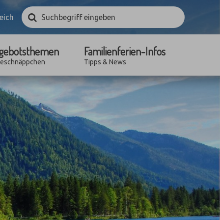
Suchbegriff
Suchen
eich
eingeben
gebotsthemen
Familienferien-Infos
seschnäppchen
Tipps & News