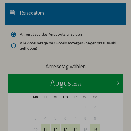
Anreise:
keine Auswahl
Abreise:
Reisedatum
keine Auswahl
Übernachtungen:
0
Anreisetage des Angebots anzeigen
Alle Anreisetage des Hotels anzeigen (Angebotsauswahl
aufheben)
Anreisetag wählen
August
>
2026
Mo
Di
Mi
Do
Fr
Sa
So
1
2
3
4
5
6
7
8
9
10
11
12
13
14
15
16