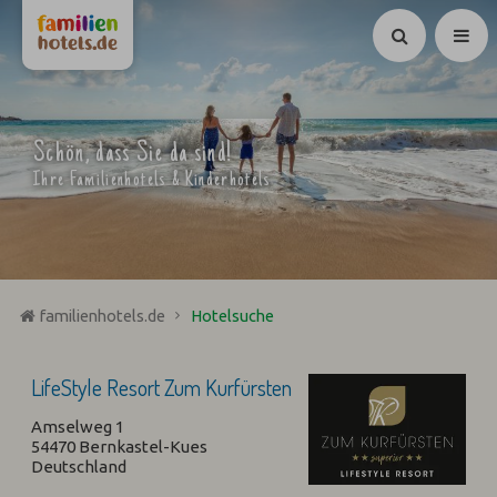
Suchen
Schön, dass Sie da sind!
Ihre Familienhotels & Kinderhotels
familienhotels.de
Hotelsuche
LifeStyle Resort Zum Kurfürsten
Amselweg 1
54470 Bernkastel-Kues
Deutschland