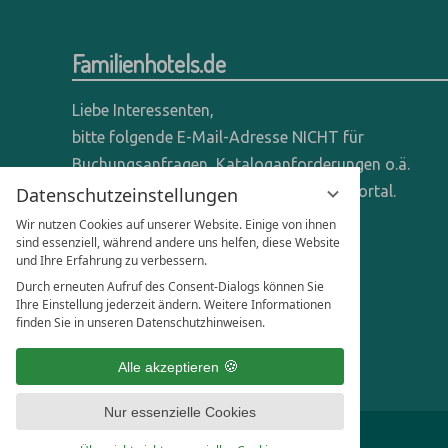
Familienhotels.de
Liebe Interessenten,
bitte folgende E-Mail-Adresse NICHT für
Buchungsanfragen, Kataloganforderungen o.ä.
verwenden - wir sind ein reines Online-Portal.
Datenschutzeinstellungen
Wir nutzen Cookies auf unserer Website. Einige von ihnen
Anfragen dieser Art bitte direkt an die
sind essenziell, während andere uns helfen, diese Website
und Ihre Erfahrung zu verbessern.
entsprechenden Hotels senden.
Durch erneuten Aufruf des Consent-Dialogs können Sie
Anfragen für Hoteliers & Agenturen:
Ihre Einstellung jederzeit ändern. Weitere Informationen
finden Sie in unseren Datenschutzhinweisen.
office@familienhotels.de
Alle akzeptieren
Nur essenzielle Cookies