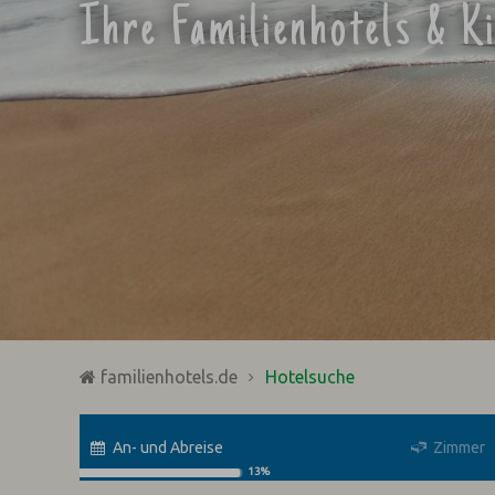
Ihre Familienhotels & K
familienhotels.de
Hotelsuche
An- und Abreise
Zimmer
13%