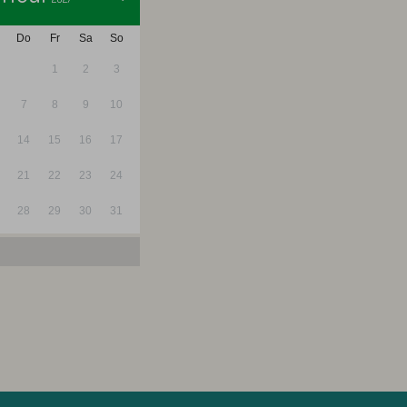
Do
Fr
Sa
So
1
2
3
7
8
9
10
14
15
16
17
21
22
23
24
28
29
30
31