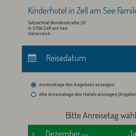
Kinderhotel in Zell am See Fami
Salzachtal Bundesstraße 20
A-5700 Zell am See
Österreich
Anreise:
keine Auswahl
Reisedatum
Übernachtungen:
0
Anreisetage des Angebots anzeigen
Alle Anreisetage des Hotels anzeigen (Angeb
Bitte Anreisetag wäh
Dezember
J
<
2026