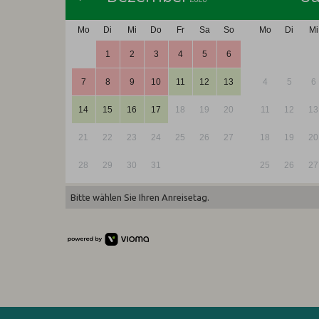
Mo
Di
Mi
Do
Fr
Sa
So
Mo
Di
Mi
1
2
3
4
5
6
7
8
9
10
11
12
13
4
5
6
14
15
16
17
18
19
20
11
12
13
21
22
23
24
25
26
27
18
19
20
28
29
30
31
25
26
27
Bitte wählen Sie Ihren Anreisetag.