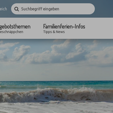
Suchbegriff
Suchen
eich
eingeben
gebotsthemen
Familienferien-Infos
seschnäppchen
Tipps & News