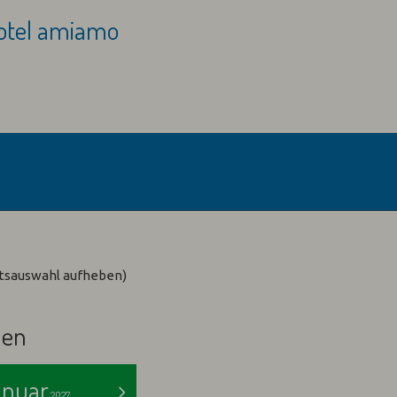
lotel amiamo
Abreise:
keine Auswah
otsauswahl aufheben)
len
anuar
>
2027