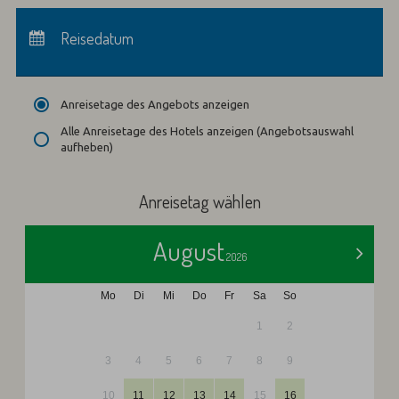
Anreise:
keine Auswahl
Abreise:
Reisedatum
keine Auswahl
Übernachtungen:
0
Anreisetage des Angebots anzeigen
Alle Anreisetage des Hotels anzeigen (Angebotsauswahl
aufheben)
Anreisetag wählen
August
>
2026
Mo
Di
Mi
Do
Fr
Sa
So
1
2
3
4
5
6
7
8
9
10
11
12
13
14
15
16