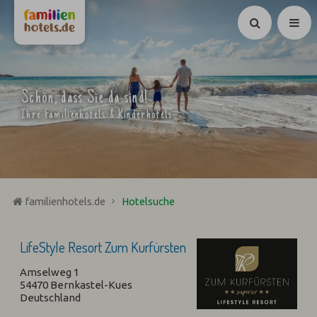
Suchen
Schön, dass Sie da sind!
Ihre Familienhotels & Kinderhotels
familienhotels.de
Hotelsuche
LifeStyle Resort Zum Kurfürsten
Amselweg 1
54470 Bernkastel-Kues
Deutschland