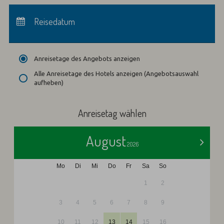
Anreise:
keine Auswahl
Abreise:
Reisedatum
keine Auswahl
Übernachtungen:
0
Anreisetage des Angebots anzeigen
Alle Anreisetage des Hotels anzeigen (Angebotsauswahl
aufheben)
Anreisetag wählen
August
>
2026
Mo
Di
Mi
Do
Fr
Sa
So
1
2
3
4
5
6
7
8
9
10
11
12
13
14
15
16