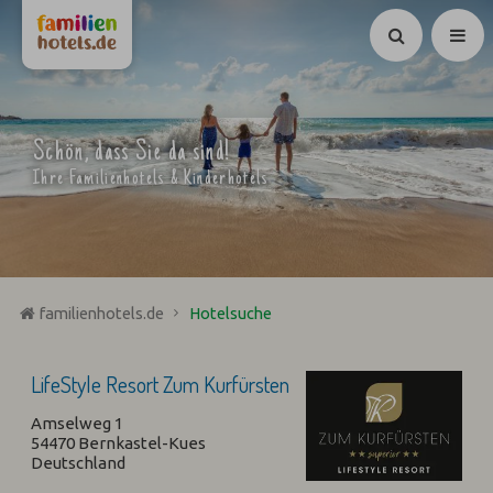
Suchen
Schön, dass Sie da sind!
Ihre Familienhotels & Kinderhotels
familienhotels.de
Hotelsuche
LifeStyle Resort Zum Kurfürsten
Amselweg 1
54470 Bernkastel-Kues
Deutschland