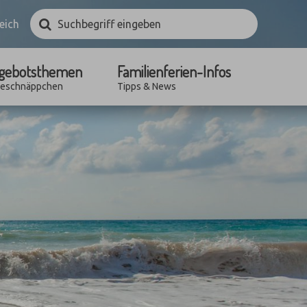
Suchbegriff
Suchen
eich
eingeben
gebotsthemen
Familienferien-Infos
seschnäppchen
Tipps & News