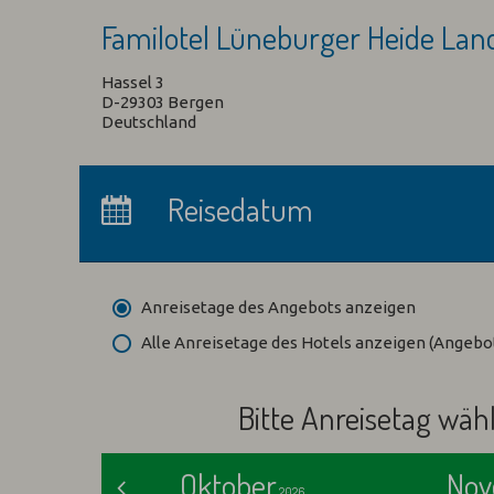
Familotel Lüneburger Heide La
Hassel 3
D-29303 Bergen
Deutschland
Anreise:
keine Auswahl
Reisedatum
Übernachtungen:
0
Anreisetage des Angebots anzeigen
Alle Anreisetage des Hotels anzeigen (Angeb
Bitte Anreisetag wäh
Oktober
Nov
<
2026