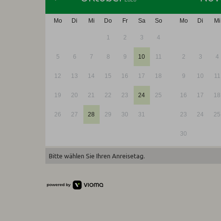
Mo
Di
Mi
Do
Fr
Sa
So
Mo
Di
Mi
1
2
3
4
5
6
7
8
9
10
11
2
3
4
12
13
14
15
16
17
18
9
10
11
19
20
21
22
23
24
25
16
17
18
26
27
28
29
30
31
23
24
25
30
Bitte wählen Sie Ihren Anreisetag.