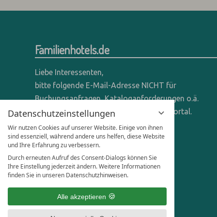
Familienhotels.de
Liebe Interessenten,
bitte folgende E-Mail-Adresse NICHT für
Buchungsanfragen, Kataloganforderungen o.ä.
verwenden - wir sind ein reines Online-Portal.
Datenschutzeinstellungen
Wir nutzen Cookies auf unserer Website. Einige von ihnen
Anfragen dieser Art bitte direkt an die
sind essenziell, während andere uns helfen, diese Website
und Ihre Erfahrung zu verbessern.
entsprechenden Hotels senden.
Durch erneuten Aufruf des Consent-Dialogs können Sie
Anfragen für Hoteliers & Agenturen:
Ihre Einstellung jederzeit ändern. Weitere Informationen
finden Sie in unseren Datenschutzhinweisen.
office@familienhotels.de
Alle akzeptieren