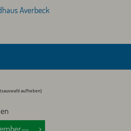
ndhaus Averbeck
Abreise:
keine Auswah
otsauswahl aufheben)
len
ember
>
2026