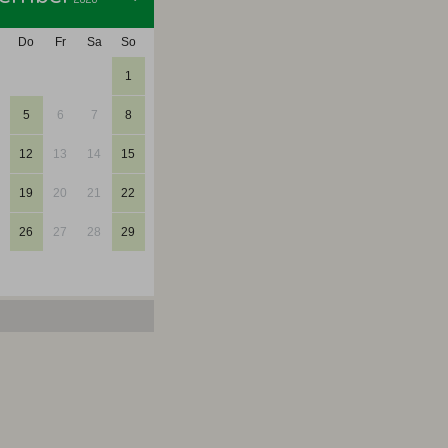
Do
Fr
Sa
So
1
5
6
7
8
12
13
14
15
19
20
21
22
26
27
28
29