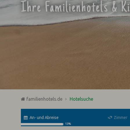
Ihre Familienhotels & K
familienhotels.de
Hotelsuche
An- und Abreise
Zimmer
13%