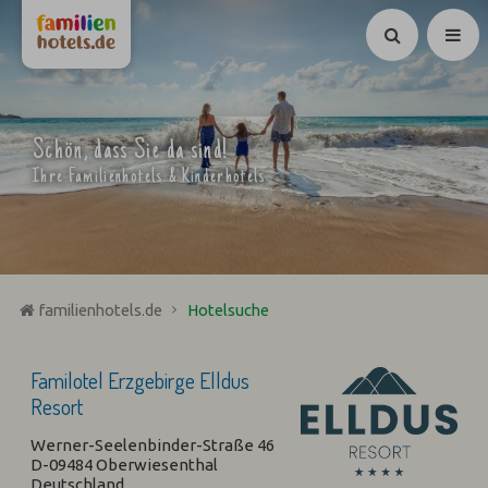
Suchen
Schön, dass Sie da sind!
Ihre Familienhotels & Kinderhotels
familienhotels.de
Hotelsuche
Familotel Erzgebirge Elldus
Resort
Werner-Seelenbinder-Straße 46
D-09484 Oberwiesenthal
Deutschland