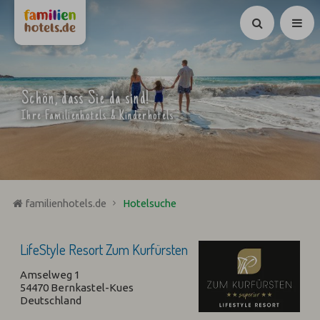
Suchen
Schön, dass Sie da sind!
Ihre Familienhotels & Kinderhotels
familienhotels.de
Hotelsuche
LifeStyle Resort Zum Kurfürsten
Amselweg 1
54470 Bernkastel-Kues
Deutschland