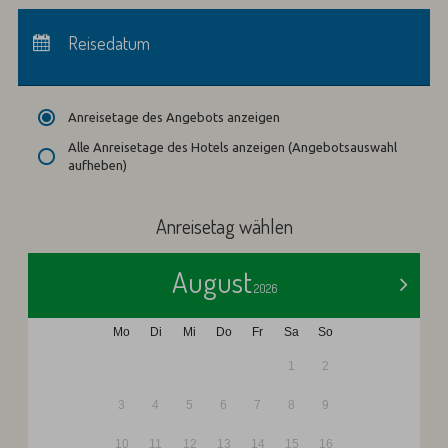
Anreise:
keine Auswahl
Abreise:
Reisedatum
keine Auswahl
Übernachtungen:
0
Anreisetage des Angebots anzeigen
Alle Anreisetage des Hotels anzeigen (Angebotsauswahl
aufheben)
Anreisetag wählen
August
>
2026
Mo
Di
Mi
Do
Fr
Sa
So
1
2
3
4
5
6
7
8
9
10
11
12
13
14
15
16