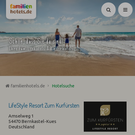
Suchen
Schön, dass Sie da sind!
Ihre Familienhotels & Kinderhotels
familienhotels.de
Hotelsuche
LifeStyle Resort Zum Kurfürsten
Amselweg 1
54470 Bernkastel-Kues
Deutschland