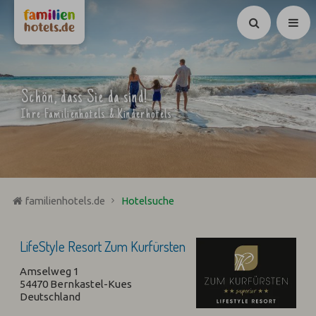
Suchen
Schön, dass Sie da sind!
Ihre Familienhotels & Kinderhotels
familienhotels.de
Hotelsuche
LifeStyle Resort Zum Kurfürsten
Amselweg 1
54470 Bernkastel-Kues
Deutschland