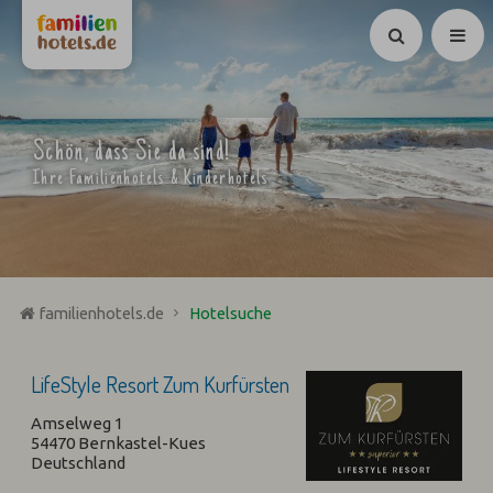
Suchen
Schön, dass Sie da sind!
Ihre Familienhotels & Kinderhotels
familienhotels.de
Hotelsuche
LifeStyle Resort Zum Kurfürsten
Amselweg 1
54470 Bernkastel-Kues
Deutschland