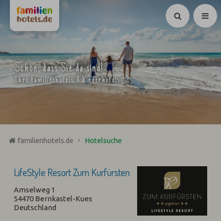
Suchen
Schön, dass Sie da sind!
Ihre Familienhotels & Kinderhotels
familienhotels.de
Hotelsuche
LifeStyle Resort Zum Kurfürsten
Amselweg 1
54470 Bernkastel-Kues
Deutschland