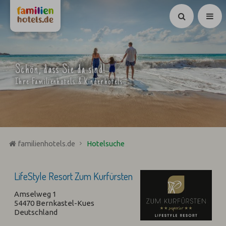
Suchen
Schön, dass Sie da sind!
Ihre Familienhotels & Kinderhotels
familienhotels.de
Hotelsuche
LifeStyle Resort Zum Kurfürsten
Amselweg 1
54470 Bernkastel-Kues
Deutschland