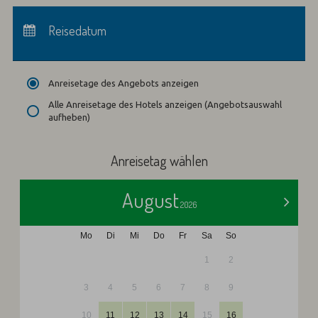
Anreise:
keine Auswahl
Abreise:
Reisedatum
keine Auswahl
Übernachtungen:
0
Anreisetage des Angebots anzeigen
Alle Anreisetage des Hotels anzeigen (Angebotsauswahl
aufheben)
Anreisetag wählen
August
>
2026
Mo
Di
Mi
Do
Fr
Sa
So
1
2
3
4
5
6
7
8
9
10
11
12
13
14
15
16