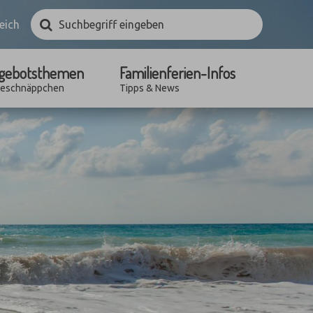
Suchbegriff
Suchen
eich
eingeben
gebotsthemen
Familienferien-Infos
seschnäppchen
Tipps & News