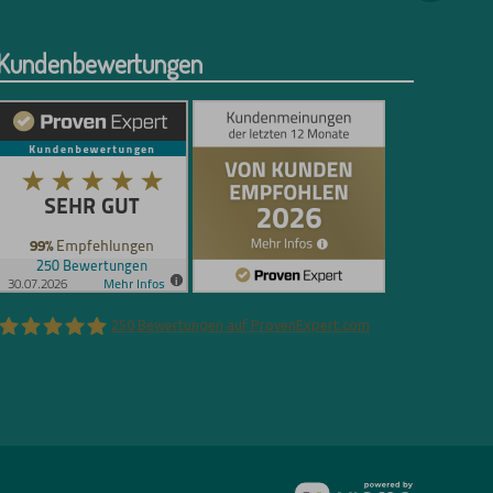
Kundenbewertungen
250
Bewertungen auf ProvenExpert.com
Florian Böttger
vioma