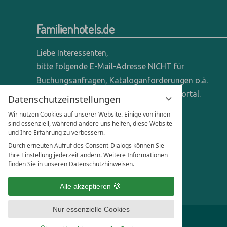
Familienhotels.de
Liebe Interessenten,
bitte folgende E-Mail-Adresse NICHT für
Buchungsanfragen, Kataloganforderungen o.ä.
verwenden - wir sind ein reines Online-Portal.
Datenschutzeinstellungen
Wir nutzen Cookies auf unserer Website. Einige von ihnen
Anfragen dieser Art bitte direkt an die
sind essenziell, während andere uns helfen, diese Website
entsprechenden Hotels senden.
und Ihre Erfahrung zu verbessern.
Durch erneuten Aufruf des Consent-Dialogs können Sie
Anfragen für Hoteliers & Agenturen:
Ihre Einstellung jederzeit ändern. Weitere Informationen
finden Sie in unseren Datenschutzhinweisen.
office@familienhotels.de
Alle akzeptieren
Nur essenzielle Cookies