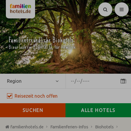
Suchen
Familienfreundliche Biohotels
Biourlaub im BIOHOTEL für Familien
Region
Reisezeit
noch
offen
SUCHEN
ALLE HOTELS
familienhotels.de
Familienferien-Infos
Biohotels