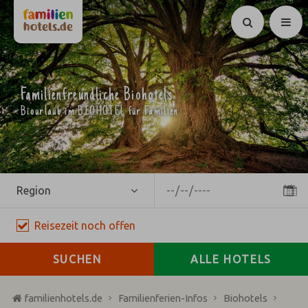
Suchen
Familienfreundliche Biohotels
Biourlaub im BIOHOTEL für Familien
Region
Reisezeit
noch
offen
SUCHEN
ALLE HOTELS
familienhotels.de
Familienferien-Infos
Biohotels