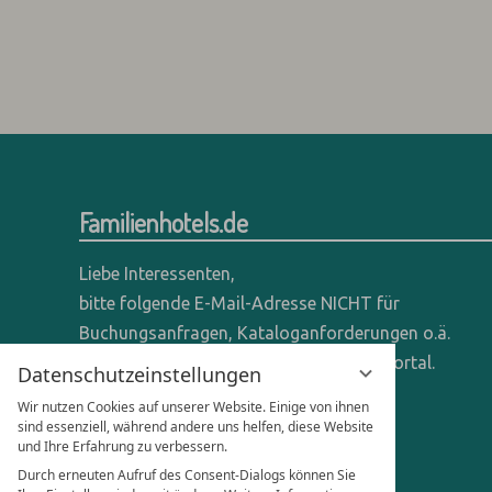
Familienhotels.de
Liebe Interessenten,
bitte folgende E-Mail-Adresse NICHT für
Buchungsanfragen, Kataloganforderungen o.ä.
verwenden - wir sind ein reines Online-Portal.
Datenschutzeinstellungen
Wir nutzen Cookies auf unserer Website. Einige von ihnen
Anfragen dieser Art bitte direkt an die
sind essenziell, während andere uns helfen, diese Website
entsprechenden Hotels senden.
und Ihre Erfahrung zu verbessern.
Durch erneuten Aufruf des Consent-Dialogs können Sie
Anfragen für Hoteliers & Agenturen: