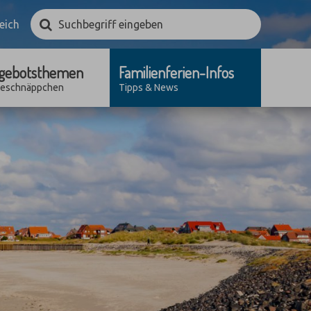
Suchbegriff
Suchen
eich
eingeben
gebotsthemen
Familienferien-Infos
seschnäppchen
Tipps & News