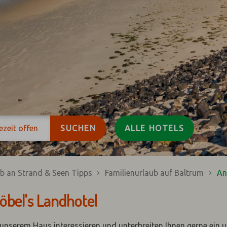
ezeit
offen
SUCHEN
ALLE HOTELS
b an Strand & Seen Tipps
Familienurlaub auf Baltrum
An
öbel's Landhotel
n unserem Haus interessieren und unterbreiten Ihnen gerne ein 