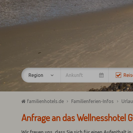
Region
Reis
familienhotels.de
Familienferien-Infos
Urlau
Anfrage an das Wellnesshotel G
Wir freuen uns, dass Sie sich für einen Aufenthalt i