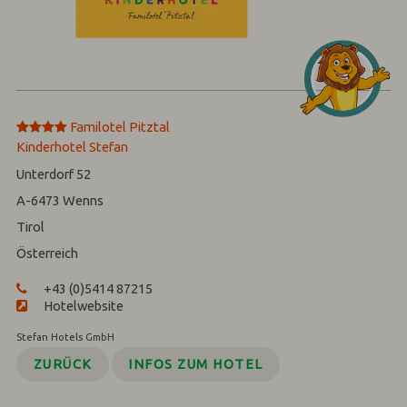
****
Familotel Pitztal
Kinderhotel Stefan
Unterdorf 52
A-6473
Wenns
Tirol
Österreich
+43 (0)5414 87215
Hotelwebsite
Stefan Hotels GmbH
ZURÜCK
INFOS ZUM HOTEL