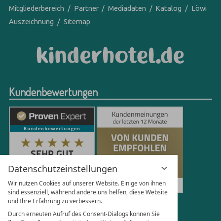
Mitgliederbereich
Partner
Mediadaten
Katalog
Löwi
Auszeichnung
Sitemap
Kundenbewertungen
Datenschutzeinstellungen
Wir nutzen Cookies auf unserer Website. Einige von ihnen
sind essenziell, während andere uns helfen, diese Website
und Ihre Erfahrung zu verbessern.
251
Bewertungen auf ProvenExpert.com
Durch erneuten Aufruf des Consent-Dialogs können Sie