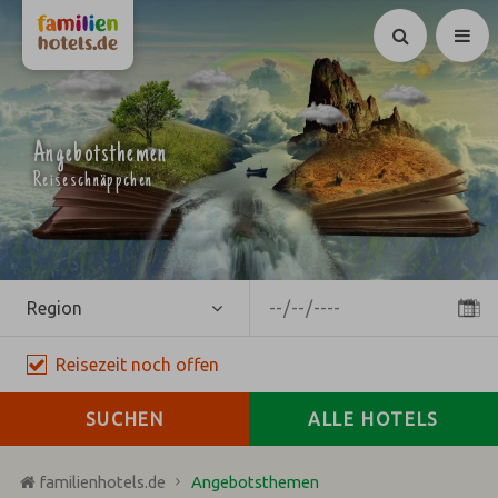
Suchen
Angebotsthemen
Reiseschnäppchen
Region
Reisezeit
noch
offen
SUCHEN
ALLE HOTELS
familienhotels.de
Angebotsthemen