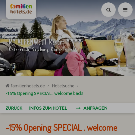
Suchen
****
MY ALPENWELT Resort
S
Österreich, Salzburg, Königsleiten
familienhotels.de
Hotelsuche
-15% Opening SPECIAL . welcome back!
ZURÜCK
INFOS ZUM HOTEL
ANFRAGEN
-15% Opening SPECIAL . welcome