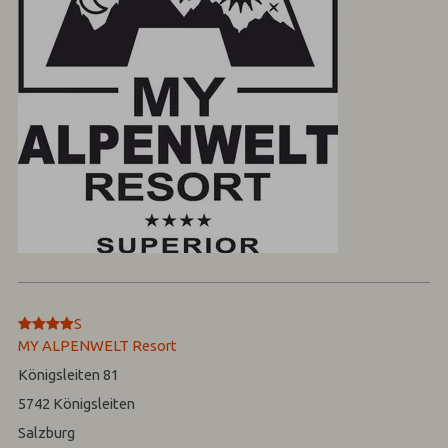
****
S
MY ALPENWELT Resort
Königsleiten 81
5742
Königsleiten
Salzburg