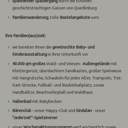
spannender Spaziergang
durch die schönen
geschichtsträchtigen Gassen von Quedlinburg
Familienwanderung
, tolle
Bastelangebote
uvm.
Ihre Familien(aus)zeit:
wir bereiten Ihnen die
gewünschte Baby- und
Kinderausstattung
in Ihrer Unterkunft vor
40.000 qm großes
Wald- und Wiesen-
Außengelände
mit
Klettergerüst, überdachtem Sandkasten, großer Spielwiese
mit Hangrutsche, Schaukeln für jedes Alter, Trampolin, Tret-
Kart-Strecke, Fußball- und Basketballplatz, sowie
Handballtor, Beachvolleyball und Waldhaus
Hallenbad
mit Babybecken
Bärenclub
- unser Happy-Club und
Sindalan
- unser
"Jederzeit"-Spielzimmer
unser
Wochenaktionsprogramm
wird wöchentlich sowie