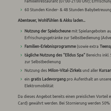
Familienrestaurant (07:00-21:00 Uhr); Erfrischun
60 Stunden Kinder- & 48 Stunden Babybetreuun
Abenteuer, Wohlfühlen & Akku laden...
Nutzung der Spielscheune
mit Spielangeboten a
Erfrischungsgetränke zur Selbstbedienung (Adve
Familien-Erlebnisprogramme
(sowie extra
Teens
tägliche Nutzung des "Elldus Spa"
Bereichs inkl.
zur Selbstbedienung
Nutzung des
Milon-Vital-Zirkels
und aller
Kursa
ein
gratis Ladevorgang
pro Aufenthalt an unsere
Elektromobilität
Da dieses Angebot bereits einen preislichen Vorteil 
Card) gewährt werden. Bei Stornierung werden 50%