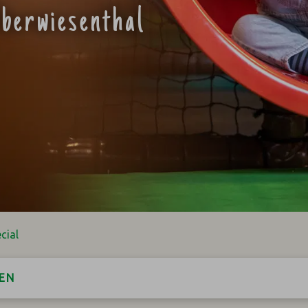
berwiesenthal
cial
EN