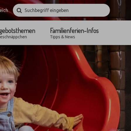
Suchbegriff
Suchen
eich
eingeben
gebotsthemen
Familienferien-Infos
seschnäppchen
Tipps & News