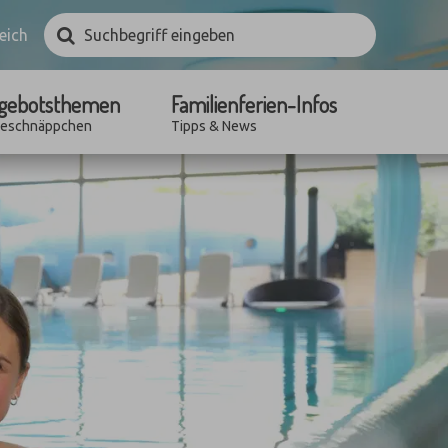
Suchbegriff
Suchen
eich
eingeben
gebotsthemen
Familienferien-Infos
seschnäppchen
Tipps & News