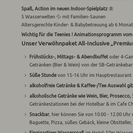
Spaß, Action im neuen Indoor-Spielplatz
🦋
5 Wasserwelten
💦
mit Familien-Saunen
Altersgerechte Kinder- & Babybetreuung ab 6 Mona
Wichtig für die Teenies ! Animationsprogramm vom 
Unser Verwöhnpaket
All-Inclusive „Premi
F
rühstücks-, Mittags- & Abendbuffet
oder 4-Gan
Getränken (Bier & Wein) von der SB-Getränkebar
Süße Stunde
von 15-16 Uhr im Hauptrestaurant
alkoholfreie Getränke & Kaffee-/Tee Auswahl gib
alkoholische Getränke wie Wein, Bier, Prosecco,
Getränkestationen bei der Hotelbar & im Cafe C
Snackbar
, hier können
Sie von 10.00 - 12.00 Uhr
Baguette, Pizza, süßes Gebäck, kleine Obstteller,
Einzigartiger Wasserspaß
im Hotel: 50m Wasserru