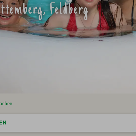
ttemberg, Feldberg
wachen
EN