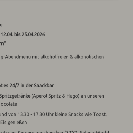
te
12.04. bis 25.04.2026
um"
g-Abendmenü mit alkoholfreien & alkoholischen
t es 24/7
in der Snackbar
 Spritzgetränke
(Aperol Spritz & Hugo) an unseren
hocolate
 und von 13.30 - 17.30 Uhr kleine Snacks wie Toast,
 Eis genießen
tsche, Kinderplanschbecken (32°C), Splash-World, ...