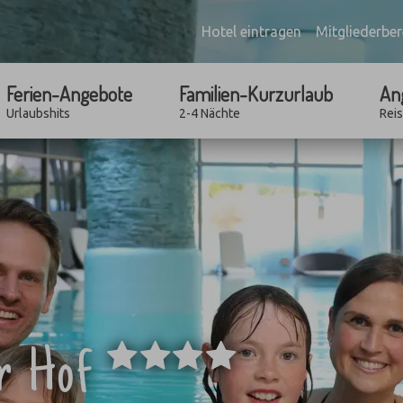
Hotel eintragen
Mitgliederber
Ferien-Angebote
Familien-Kurzurlaub
An
Urlaubshits
2-4 Nächte
Rei
****
er Hof