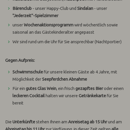
Bärenclub
- unser Happy-Club und
Sindalan
- unser
"Jederzeit"-Spielzimmer
unser
Wochenaktionsprogramm
wird wöchentlich sowie
saisonal an das Gästekinderalter angepasst
Wir sind rund um die Uhr für Sie ansprechbar (Nachtportier)
Gegen Aufpreis:
Schwimmschule
für unsere kleinen Gäste ab 4 Jahre, mit
Möglichkeit der
Seepferdchen Abnahme
Für ein
gutes Glas
Wein
, ein frisch
gezapftes Bier
oder einen
leckeren Cocktail
halten wir unsere
Getränkekarte
für Sie
bereit
Die
Unterkünfte
stehen Ihnen am
Anreisetag ab 15 Uhr
und am
Abreisetag bis 11 Uhr
zur Verfügung, in dieser Zeit gelten
alle