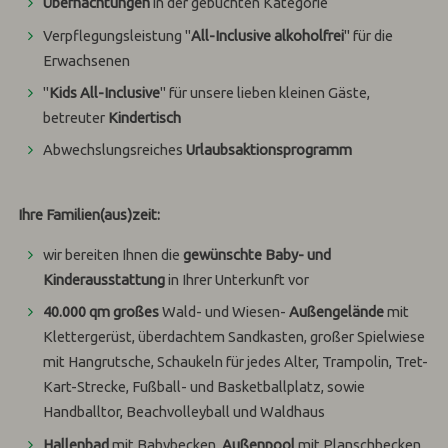
Übernachtungen
in der gebuchten Kategorie
Verpflegungsleistung "
All-Inclusive alkoholfrei
" für die
Erwachsenen
"
Kids All-Inclusive
" für unsere lieben kleinen Gäste,
betreuter
Kindertisch
Abwechslungsreiches
Urlaubsaktionsprogramm
Ihre Familien(aus)zeit:
wir bereiten Ihnen die
gewünschte Baby- und
Kinderausstattung
in Ihrer Unterkunft vor
40.000 qm großes
Wald- und Wiesen-
Außengelände
mit
Klettergerüst, überdachtem Sandkasten, großer Spielwiese
mit Hangrutsche, Schaukeln für jedes Alter, Trampolin, Tret-
Kart-Strecke, Fußball- und Basketballplatz, sowie
Handballtor, Beachvolleyball und Waldhaus
Hallenbad
mit Babybecken,
Außenpool
mit Planschbecken