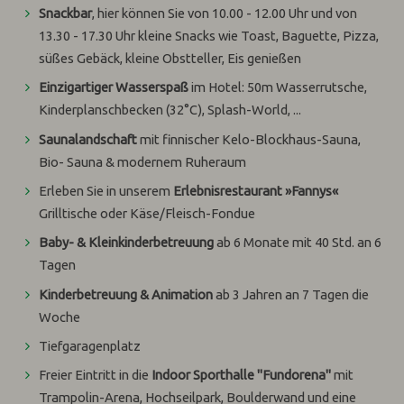
Snackbar
, hier können
Sie von 10.00 - 12.00 Uhr und von
13.30 - 17.30 Uhr kleine Snacks wie Toast, Baguette, Pizza,
süßes Gebäck, kleine Obstteller, Eis genießen
Einzigartiger Wasserspaß
im Hotel: 50m Wasserrutsche,
Kinderplanschbecken (32°C), Splash-World, ...
Saunalandschaft
mit finnischer Kelo-Blockhaus-Sauna,
Bio- Sauna & modernem Ruheraum
Erleben Sie in unserem
Erlebnisrestaurant »Fannys«
Grilltische oder Käse/Fleisch-Fondue
Baby- & Kleinkinderbetreuung
ab 6 Monate mit 40 Std. an 6
Tagen
Kinderbetreuung & Animation
ab 3 Jahren an 7 Tagen die
Woche
Tiefgaragenplatz
F
reier Eintritt in die
Indoor Sporthalle "Fundorena"
mit
Trampolin-Arena, Hochseilpark, Boulderwand und eine