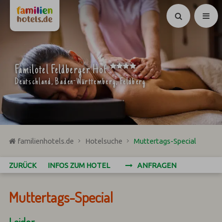
Suchen
****
Familotel Feldberger Hof
Deutschland, Baden-Württemberg, Feldberg
familienhotels.de
Hotelsuche
Muttertags-Special
ZURÜCK
INFOS ZUM HOTEL
ANFRAGEN
Muttertags-Special