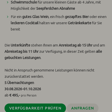
Schwimmschule
für unsere kleinen Gäste ab 4 Jahre, mit
Möglichkeit der
Seepferdchen Abnahme
Für ein
gutes Glas
Wein
, ein frisch
gezapftes Bier
oder einen
leckeren Cocktail
halten wir unsere
Getränkekarte
für Sie
bereit
Die
Unterkünfte
stehen Ihnen am
Anreisetag ab 15 Uhr
und am
Abreisetag bis 11 Uhr
zur Verfügung, in dieser Zeit gelten
alle
gebuchten Leistungen
.
Nicht in Anspruch genommene Leistungen können nicht
zurückerstattet werden.
5
Übernachtungen
30.08.2026
-
01.10.2026
ab
€ 495,-
pro Person
VERFÜGBARKEIT PRÜFEN
ANFRAGEN