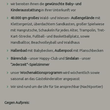
wir bereiten Ihnen die
gewünschte Baby- und
Kinderausstattung
in Ihrer Unterkunft vor
40.000 qm großes
Wald- und Wiesen-
Außengelände
mit
Klettergerüst, überdachtem Sandkasten, großer Spielwiese
mit Hangrutsche, Schaukeln für jedes Alter, Trampolin, Tret-
Kart-Strecke, Fußball- und Basketballplatz, sowie
Handballtor, Beachvolleyball und Waldhaus
Hallenbad
mit Babybecken,
Außenpool
mit Planschbecken
Bärenclub
- unser Happy-Club und
Sindalan
- unser
"Jederzeit"-Spielzimmer
unser
Wochenaktionsprogramm
wird wöchentlich sowie
saisonal an das Gästekinderalter angepasst
Wir sind rund um die Uhr für Sie ansprechbar (Nachtportier)
Gegen Aufpreis: