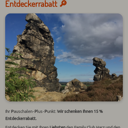
Entdeckerrabatt 🔎
Ihr
P
auschalen-
P
lus-
P
unkt:
Wir schenken Ihnen 15 %
Entdeckerrabatt.
Entdecken Sie mit Ihren
Liebsten
den Family Club Harz und den