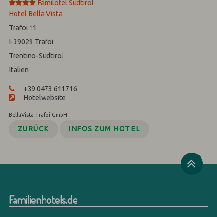
****
Familotel Südtirol
Hotel Bella Vista
Trafoi 11
I-39029
Trafoi
Trentino-Südtirol
Italien
+39 0473 611716
Hotelwebsite
BellaVista Trafoi GmbH
ZURÜCK
INFOS ZUM HOTEL
Familienhotels.de