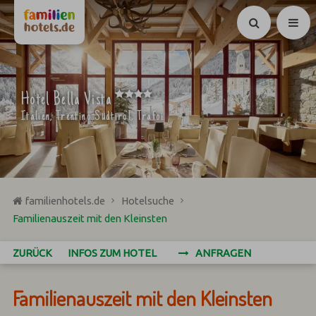
Suchen
****
Hotel Bella Vista
Italien, Trentino-Südtirol, Trafoi
familienhotels.de
Hotelsuche
Familienauszeit mit den Kleinsten
ZURÜCK
INFOS ZUM HOTEL
ANFRAGEN
Familienauszeit mit den Kleinsten