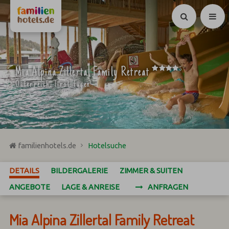
Suchen
****
Mia Alpina Zillertal Family Retreat
S
Österreich, Tirol, Fügen
familienhotels.de
Hotelsuche
DETAILS
BILDERGALERIE
ZIMMER & SUITEN
ANGEBOTE
LAGE & ANREISE
ANFRAGEN
Mia Alpina Zillertal Family Retreat