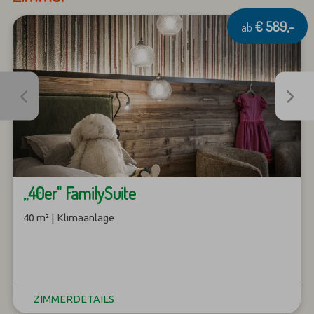
€ 589,-
ab
„40er" FamilySuite
40 m² | Klimaanlage
ZIMMERDETAILS