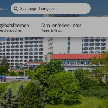
Suchbegriff
Suchen
eich
eingeben
gebotsthemen
Familienferien-Infos
seschnäppchen
Tipps & News