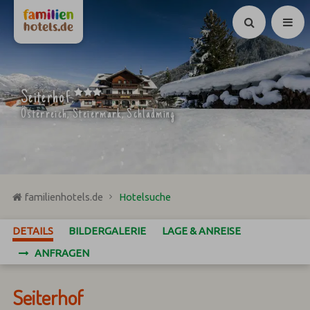
Suchen
***
Seiterhof
Österreich, Steiermark, Schladming
familienhotels.de
Hotelsuche
DETAILS
BILDERGALERIE
LAGE & ANREISE
ANFRAGEN
Seiterhof