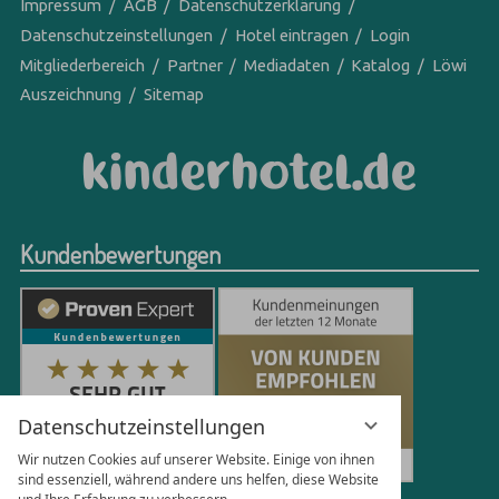
Impressum
AGB
Datenschutzerklärung
Datenschutzeinstellungen
Hotel eintragen
Login
Mitgliederbereich
Partner
Mediadaten
Katalog
Löwi
Auszeichnung
Sitemap
Kundenbewertungen
Datenschutzeinstellungen
Wir nutzen Cookies auf unserer Website. Einige von ihnen
sind essenziell, während andere uns helfen, diese Website