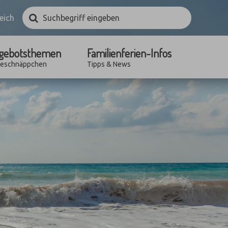
Suchbegriff
Suchen
eich
eingeben
gebotsthemen
Familienferien-Infos
seschnäppchen
Tipps & News