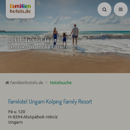
Suchen
Schön, dass Sie da sind!
Ihre Familienhotels & Kinderhotels
familienhotels.de
Hotelsuche
Familotel Ungarn Kolping Family Resort
Fö u. 120
H-8394 Alsópáhok-Hévíz
Ungarn