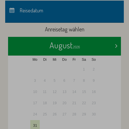
Anreise:
keine Auswahl
Abreise:
Reisedatum
keine Auswahl
Übernachtungen:
0
Anreisetag wählen
August
>
2026
Mo
Di
Mi
Do
Fr
Sa
So
1
2
3
4
5
6
7
8
9
10
11
12
13
14
15
16
17
18
19
20
21
22
23
24
25
26
27
28
29
30
31