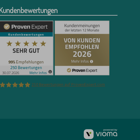
Kundenbewertungen
250
Bewertungen auf ProvenExpert.com
Florian Böttger
vioma
GmbH