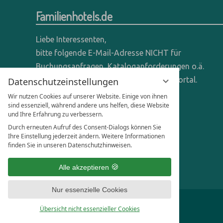
Familienhotels.de
Liebe Interessenten,
bitte folgende E-Mail-Adresse NICHT für
Buchungsanfragen, Kataloganforderungen o.ä.
verwenden - wir sind ein reines Online-Portal.
Datenschutzeinstellungen
Wir nutzen Cookies auf unserer Website. Einige von ihnen
Anfragen dieser Art bitte direkt an die
sind essenziell, während andere uns helfen, diese Website
und Ihre Erfahrung zu verbessern.
entsprechenden Hotels senden.
Durch erneuten Aufruf des Consent-Dialogs können Sie
Anfragen für Hoteliers & Agenturen:
Ihre Einstellung jederzeit ändern. Weitere Informationen
finden Sie in unseren Datenschutzhinweisen.
office@familienhotels.de
Alle akzeptieren
Nur essenzielle Cookies
Übersicht nicht essenzieller Cookies