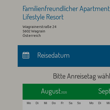
Familienfreundlicher Apartment
Lifestyle Resort
Wagrainerstraße 24
5602 Wagrain
Österreich
Anreise:
keine Auswahl
Reisedatum
Übernachtungen:
0
Bitte Anreisetag wäh
August
Sep
2026
Mo
Di
Mi
Do
Fr
Sa
So
Mo
Di
Mi