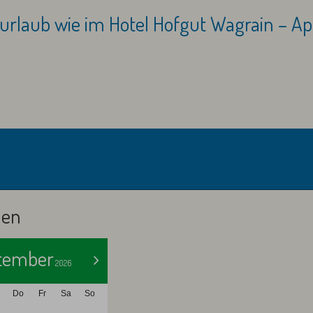
urlaub wie im Hotel Hofgut Wagrain – A
Abreise:
keine Auswah
len
tember
>
2026
Do
Fr
Sa
So