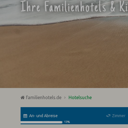
Ihre Familienhotels & K
familienhotels.de
Hotelsuche
An- und Abreise
Zimmer
13%