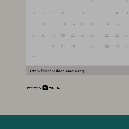
1
2
1
2
3
4
5
6
7
8
9
7
8
9
10
11
12
13
14
15
16
14
15
16
17
18
19
20
21
22
23
21
22
23
24
25
26
27
28
29
30
28
29
30
31
Bitte wählen Sie Ihren Anreisetag.