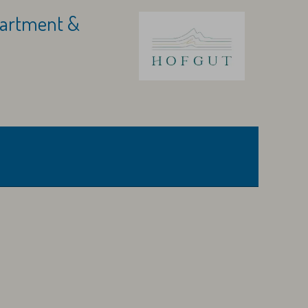
partment &
l