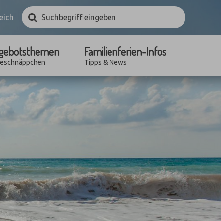
Suchbegriff
Suchen
eich
eingeben
gebotsthemen
Familienferien-Infos
seschnäppchen
Tipps & News