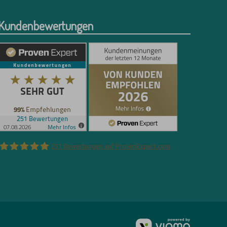
Kundenbewertungen
251
Bewertungen auf ProvenExpert.com
Florian Böttger
vioma