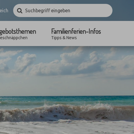
Suchbegriff
Suchen
eich
eingeben
gebotsthemen
Familienferien-Infos
seschnäppchen
Tipps & News