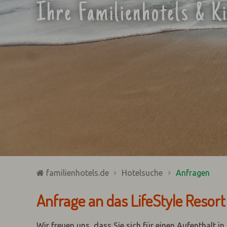
Ihre Familienhotels & K
familienhotels.de
Hotelsuche
Anfragen
Anfrage an das LifeStyle Resor
Wir freuen uns, dass Sie sich für einen Aufenthalt i