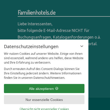
Familienhotels.de
Liebe Interessenten,
bitte folgende E-Mail-Adresse NICHT für
Buchungsanfragen, Kataloganforderungen o.ä.
verwenden - wir sind ein reines Online-Portal.
Datenschutzeinstellungen
Wir nutzen Cookies auf unserer Website. Einige von ihnen
Anfragen dieser Art bitte direkt an die
sind essenziell, während andere uns helfen, diese Website
entsprechenden Hotels senden.
und Ihre Erfahrung zu verbessern.
Durch erneuten Aufruf des Consent-Dialogs können Sie
Anfragen für Hoteliers & Agenturen:
Ihre Einstellung jederzeit ändern. Weitere Informationen
finden Sie in unseren Datenschutzhinweisen.
office@familienhotels.de
Alle akzeptieren
Nur essenzielle Cookies
Übersicht nicht essenzieller Cookies