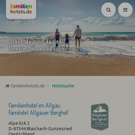
Suchen
Schön, dass Sie da sind!
Ihre Familienhotels & Kinderhotels
familienhotels.de
Hotelsuche
Familienhotel im Allgäu
Familotel Allgäuer Berghof
Alpe Eck 2
D-87544 Blaichach-Gunzesried
Deutschland