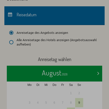
Anreise:
keine Auswahl
Abreise:
Reisedatum
keine Auswahl
Übernachtungen:
0
Anreisetage des Angebots anzeigen
Alle Anreisetage des Hotels anzeigen (Angebotsauswahl
aufheben)
Anreisetag wählen
August
>
2026
Mo
Di
Mi
Do
Fr
Sa
So
1
2
3
4
5
6
7
8
9