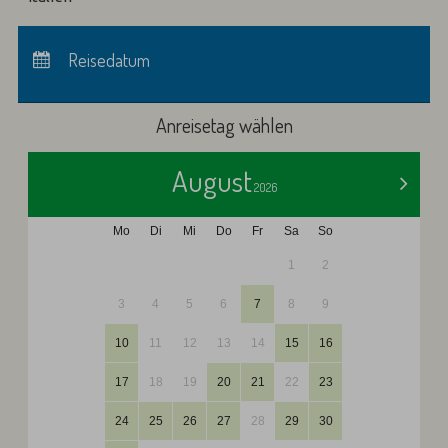
Anreise:
keine Auswahl
Abreise:
Reisedatum
keine Auswahl
Übernachtungen:
0
Anreisetag wählen
August
>
2026
Mo
Di
Mi
Do
Fr
Sa
So
1
2
3
4
5
6
7
8
9
10
11
12
13
14
15
16
17
18
19
20
21
22
23
24
25
26
27
28
29
30