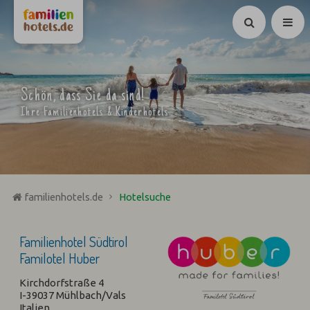
Suchen
Schön, dass Sie da sind!
Ihre Familienhotels & Kinderhotels
familienhotels.de
Hotelsuche
Familienhotel Südtirol
Familotel Huber
Kirchdorfstraße 4
I-39037 Mühlbach/Vals
Italien