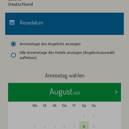
Deutschland
Anreise:
keine Auswahl
Abreise:
Reisedatum
keine Auswahl
Übernachtungen:
0
Anreisetage des Angebots anzeigen
Alle Anreisetage des Hotels anzeigen (Angebotsauswahl
aufheben)
Anreisetag wählen
August
>
2026
Mo
Di
Mi
Do
Fr
Sa
So
1
2
3
4
5
6
7
8
9