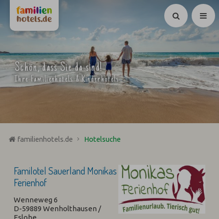
Suchen
Schön, dass Sie da sind!
Ihre Familienhotels & Kinderhotels
familienhotels.de
Hotelsuche
Familotel Sauerland Monikas
Ferienhof
Wenneweg 6
D-59889 Wenholthausen /
Eslohe