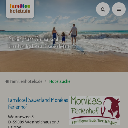
Suchen
Schön, dass Sie da sind!
Ihre Familienhotels & Kinderhotels
familienhotels.de
Hotelsuche
Familotel Sauerland Monikas
Ferienhof
Wenneweg 6
D-59889 Wenholthausen /
Eslohe