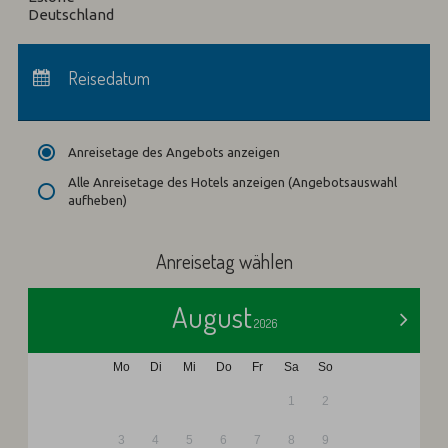
Deutschland
Anreise:
keine Auswahl
Abreise:
Reisedatum
keine Auswahl
Übernachtungen:
0
Anreisetage des Angebots anzeigen
Alle Anreisetage des Hotels anzeigen (Angebotsauswahl
aufheben)
Anreisetag wählen
August
>
2026
Mo
Di
Mi
Do
Fr
Sa
So
1
2
3
4
5
6
7
8
9