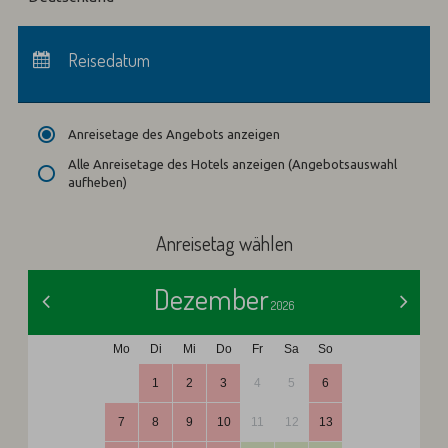
Anreise:
keine Auswahl
Abreise:
Reisedatum
keine Auswahl
Übernachtungen:
0
Anreisetage des Angebots anzeigen
Alle Anreisetage des Hotels anzeigen (Angebotsauswahl
aufheben)
Anreisetag wählen
Dezember
<
>
2026
Mo
Di
Mi
Do
Fr
Sa
So
1
2
3
4
5
6
7
8
9
10
11
12
13