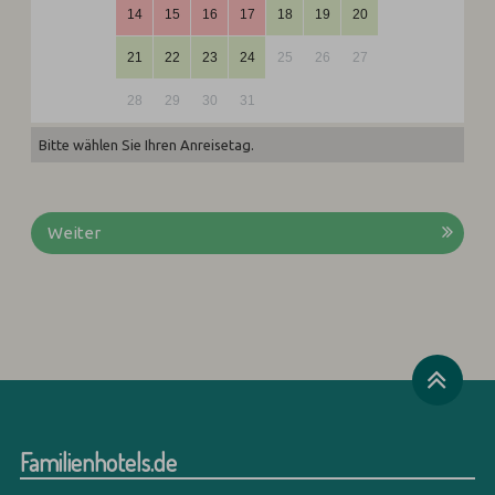
14
15
16
17
18
19
20
21
22
23
24
25
26
27
28
29
30
31
Bitte wählen Sie Ihren Anreisetag.
Weiter
Familienhotels.de