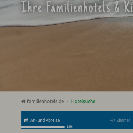
Ihre Familienhotels & K
familienhotels.de
Hotelsuche
An- und Abreise
Zimmer
13%