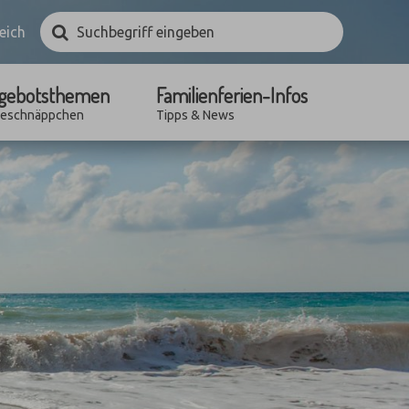
Suchbegriff
Suchen
eich
eingeben
gebotsthemen
Familienferien-Infos
seschnäppchen
Tipps & News