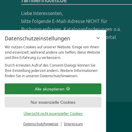
Liebe Interessenten,
bitte folgende E-Mail-Adresse NICHT für
Buchungsanfragen, Kataloganforderungen o.ä.
verwenden - wir sind ein reines Online-Portal.
Datenschutzeinstellungen
Wir nutzen Cookies auf unserer Website. Einige von ihnen
Anfragen dieser Art bitte direkt an die
sind essenziell, während andere uns helfen, diese Website
und Ihre Erfahrung zu verbessern.
entsprechenden Hotels senden.
Durch erneuten Aufruf des Consent-Dialogs können Sie
Anfragen für Hoteliers & Agenturen:
Ihre Einstellung jederzeit ändern. Weitere Informationen
finden Sie in unseren Datenschutzhinweisen.
office@familienhotels.de
Alle akzeptieren
Nur essenzielle Cookies
Übersicht nicht essenzieller Cookies
Datenschutzhinweise
Impressum