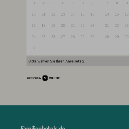
3
4
5
6
7
8
9
7
8
9
10
11
12
13
14
15
16
14
15
16
17
18
19
20
21
22
23
21
22
23
24
25
26
27
28
29
30
28
29
30
31
Bitte wählen Sie Ihren Anreisetag.
Familienhotels.de