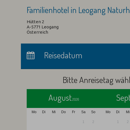
Familienhotel in Leogang Naturh
Hütten 2
A-5771 Leogang
Österreich
Anreise:
keine Auswahl
Reisedatum
Übernachtungen:
0
Bitte Anreisetag wäh
August
Sep
2026
Mo
Di
Mi
Do
Fr
Sa
So
Mo
Di
Mi
1
2
1
2