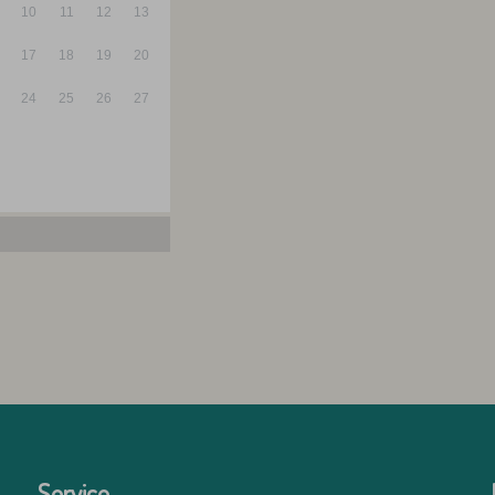
10
11
12
13
17
18
19
20
24
25
26
27
Service